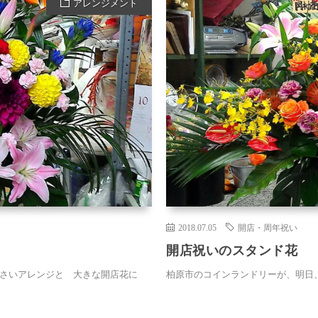
アレンジメント
2018.07.05
開店・周年祝い
開店祝いのスタンド花
小さいアレンジと 大きな開店花に
柏原市のコインランドリーが、明日