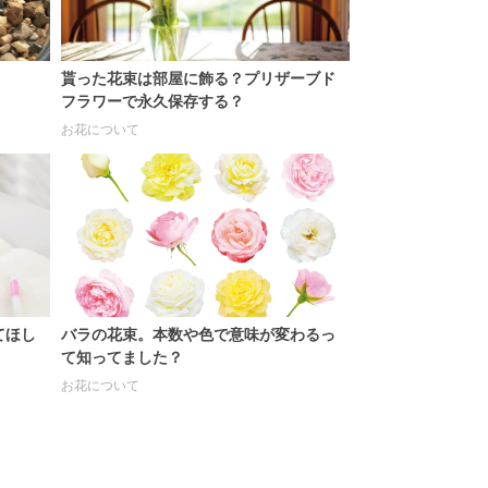
貰った花束は部屋に飾る？プリザーブド
フラワーで永久保存する？
お花について
てほし
バラの花束。本数や色で意味が変わるっ
て知ってました？
お花について