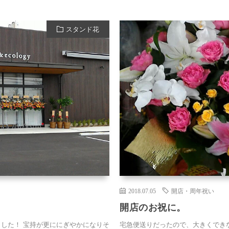
スタンド花
2018.07.05
開店・周年祝い
開店のお祝に。
ました！ 宝持が更ににぎやかになりそ
宅急便送りだったので、大きくでき