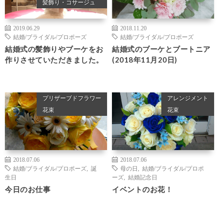
髪飾り・コサージュ
2019.06.29
2018.11.20
結婚/ブライダル/プロポーズ
結婚/ブライダル/プロポーズ
結婚式の髪飾りやブーケをお
結婚式のブーケとブートニア
作りさせていただきました。
(2018年11月20日)
プリザーブドフラワー
アレンジメント
花束
花束
2018.07.06
2018.07.06
結婚/ブライダル/プロポーズ
,
誕
母の日
,
結婚/ブライダル/プロポ
生日
ーズ
,
結婚記念日
今日のお仕事
イベントのお花！