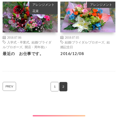
アレンジメント
アレンジメント
花束
2018.07.06
2018.07.05
入学式・卒業式
,
結婚/ブライダ
結婚/ブライダル/プロポーズ
,
結
ル/プロポーズ
,
開店・周年祝い
婚記念日
最近の お仕事です。
2016/12/08
PREV
1
2