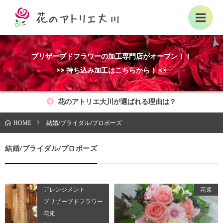
プリザーブドフラワーの加工専門店がオープン！！
>> 持ち込み加工はこちらから！ <<
花のアトリエ大川が選ばれる理由は？
結婚/ブライダル/プロポーズ
HOME
結婚/ブライダル/プロポーズ
アレンジメント
花束
プリザーブドフラワー
花束