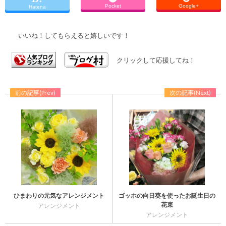
Pocket
Google+
Hatena
いいね！してもらえると嬉しいです！
クリックして応援してね！
前の記事(Prev)
次の記事(Next)
ひまわりの元気なアレンジメント
ゴッホの向日葵を使ったお誕生日の
花束
アレンジメント
アレンジメント