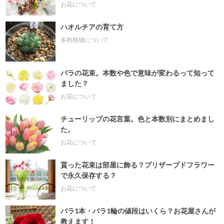
お花について
ハオルチアの育て方
多肉植物について
バラの花束。本数や色で意味が変わるって知って
ました？
お花について
チューリップの花言葉。色と本数別にまとめまし
た。
お花について
貰った花束は部屋に飾る？プリザーブドフラワー
で永久保存する？
お花について
バラ1本・バラ1輪の値段はいくら？お花屋さんが
教えます！