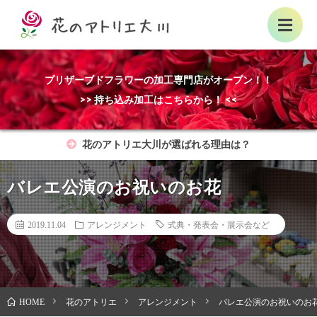
プリザーブドフラワーの加工専門店がオープン！！
>> 持ち込み加工はこちらから！ <<
花のアトリエ大川が選ばれる理由は？
バレエ公演のお祝いのお花
2019.11.04
アレンジメント
式典・発表会・展示会など
花のアトリエ
アレンジメント
バレエ公演のお祝いのお
HOME