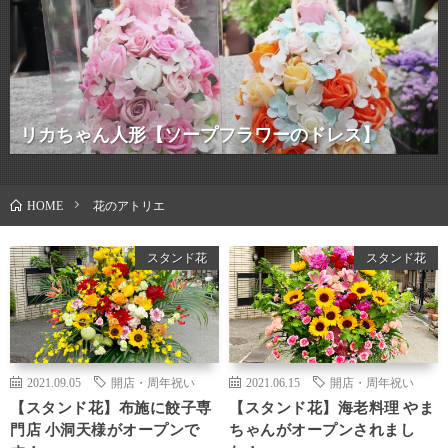
リカちゃん人形【ソープフラワーのドレス】
花のアトリエ
HOME
スタンド花
スタンド花
2021.09.05
開店・周年祝い
2021.06.15
開店・周年祝い
【スタンド花】布施に餃子専
【スタンド花】海老料理 やま
門店 小洞天様がオープンで
ちゃんがオープンされまし