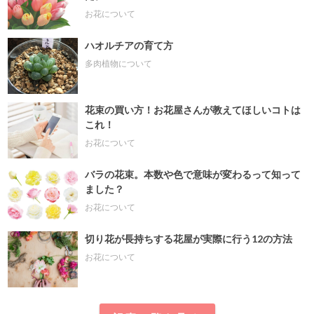
お花について
ハオルチアの育て方
多肉植物について
花束の買い方！お花屋さんが教えてほしいコトは
これ！
お花について
バラの花束。本数や色で意味が変わるって知って
ました？
お花について
切り花が長持ちする花屋が実際に行う12の方法
お花について