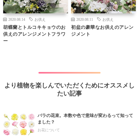
2020.08.14
お供え
2020.08.11
お供え
胡蝶蘭とトルコキキョウのお
初盆の豪華なお供えのアレン
供えのアレンジメントフラワ
ジメント
ー
より植物を楽しんでいただくためにオススメし
たい記事
バラの花束。本数や色で意味が変わるって知って
ました？
お花について