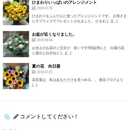
ひまわりいっぱいのアレンジメント
2020.05.30
ひまわりをふんだんに使ったアレンジメントです。 お母さま
にサプライズでプレゼントされました。 ひまわ […][…]
お盆が近くなりました。
2018.08.04
お供えのお花のご注文が 多いです‼️初盆用にと 白蓮の花
と蓮台と白百合と […][…]
夏の花 向日葵
2018.07.05
花言葉は、私はあなただけを見つめる。。 過去ブログより
[…]
コメントしてください！