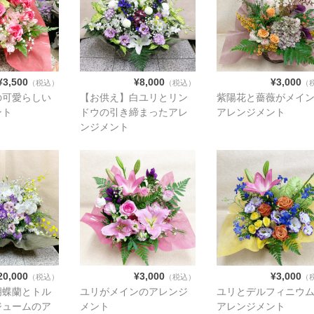
¥3,500
¥8,000
¥3,000
（税込）
（税込）
（
の可愛らしい
【お供え】白ユリとリン
紫陽花と薔薇がメイ
ント
ドウの引き締まったアレ
アレンジメント
ンジメント
20,000
¥3,000
¥3,000
（税込）
（税込）
（
胡蝶蘭とトル
ユリがメインのアレンジ
ユリとデルフィニウ
ジュームのア
メント
アレンジメント