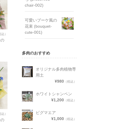
chair-002)
可愛いブーケ風の
花束 (bouquet-
cute-001)
税込）
ンの
多肉のおすすめ
オリジナル多肉植物専
用土
¥980
（税込）
ホワイトシャンペン
¥1,200
（税込）
ピグマエア
税込）
¥1,000
（税込）
ムの