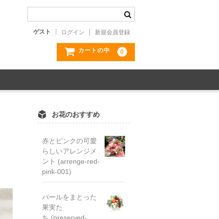
ゲスト
ログイン
新規会員登録
カートの中
0
お花のおすすめ
赤とピンクの可愛
らしいアレンジメ
ント (arrenge-red-
pink-001)
パールをまとった
果実た
ち (preserved-