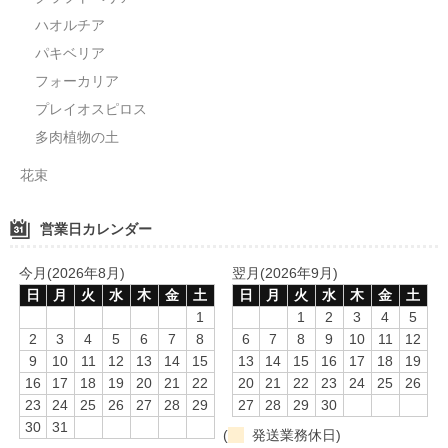
ハオルチア
パキベリア
フォーカリア
プレイオスピロス
多肉植物の土
花束
営業日カレンダー
今月(2026年8月)
翌月(2026年9月)
日
月
火
水
木
金
土
日
月
火
水
木
金
土
1
1
2
3
4
5
2
3
4
5
6
7
8
6
7
8
9
10
11
12
9
10
11
12
13
14
15
13
14
15
16
17
18
19
16
17
18
19
20
21
22
20
21
22
23
24
25
26
23
24
25
26
27
28
29
27
28
29
30
30
31
(
発送業務休日)