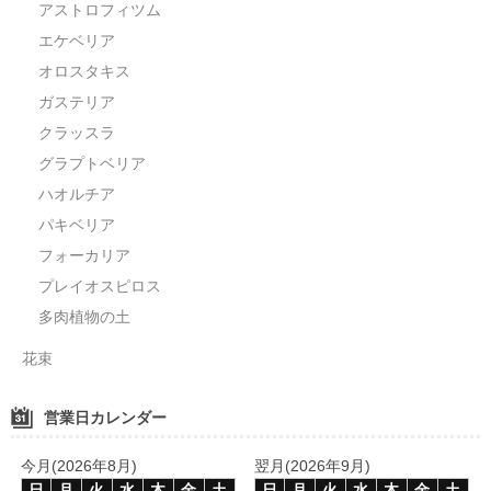
アストロフィツム
エケベリア
オロスタキス
ガステリア
クラッスラ
グラプトベリア
ハオルチア
パキベリア
フォーカリア
プレイオスピロス
多肉植物の土
花束
営業日カレンダー
今月(2026年8月)
翌月(2026年9月)
日
月
火
水
木
金
土
日
月
火
水
木
金
土