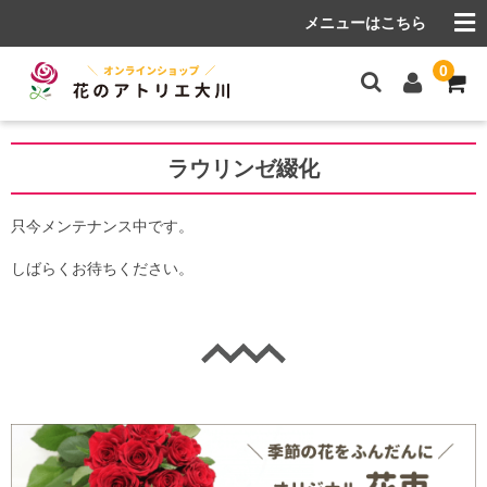
メニューはこちら
0
Home
ラウリンゼ綴化
商品カテゴリー一覧
只今メンテナンス中です。
花束
しばらくお待ちください。
アレンジメント
プリザーブドフラワー
ソープフラワー
多肉植物