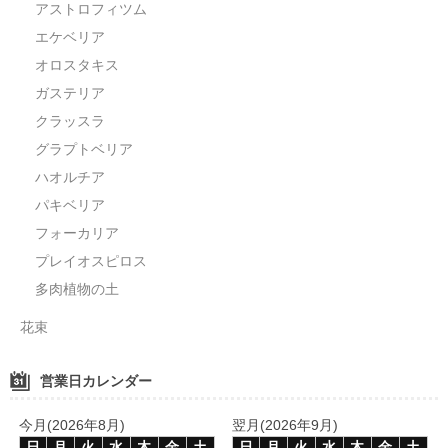
アストロフィツム
エケベリア
オロスタキス
ガステリア
クラッスラ
グラプトベリア
ハオルチア
パキベリア
フォーカリア
プレイオスピロス
多肉植物の土
花束
営業日カレンダー
今月(2026年8月)
翌月(2026年9月)
日
月
火
水
木
金
土
日
月
火
水
木
金
土