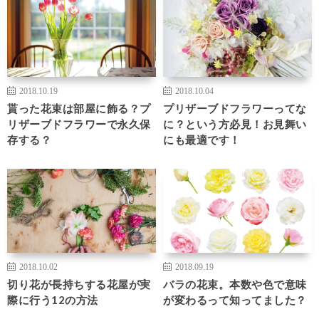
2018.10.19
2018.10.04
貰った花束は部屋に飾る？プ
プリザーブドフラワーってな
リザーブドフラワーで永久保
に？という方必見！お見舞い
存する？
にも最適です！
2018.10.02
2018.09.19
切り花が長持ちする花屋が実
バラの花束。本数や色で意味
際に行う12の方法
が変わるって知ってました？