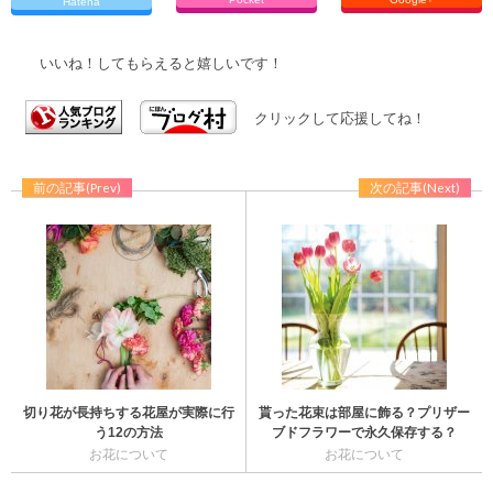
Hatena
いいね！してもらえると嬉しいです！
クリックして応援してね！
前の記事(Prev)
次の記事(Next)
切り花が長持ちする花屋が実際に行
貰った花束は部屋に飾る？プリザー
う12の方法
ブドフラワーで永久保存する？
お花について
お花について