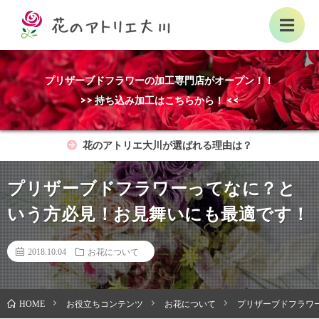
プリザーブドフラワーの加工専門店がオープン！！
>> 持ち込み加工はこちらから！ <<
花のアトリエ大川が選ばれる理由は？
プリザーブドフラワーってなに？と
いう方必見！お見舞いにも最適です！
2018.10.04
お花について
お役立ちコンテンツ
お花について
プリザーブドフラワ
HOME