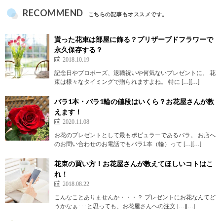
RECOMMEND
こちらの記事もオススメです。
貰った花束は部屋に飾る？プリザーブドフラワーで
永久保存する？
2018.10.19
記念日やプロポーズ、退職祝いや何気ないプレゼントに。 花
束は様々なタイミングで贈られますよね。 特に […][…]
バラ1本・バラ1輪の値段はいくら？お花屋さんが教
えます！
2020.11.08
お花のプレゼントとして最もポピュラーであるバラ。 お店へ
のお問い合わせのお電話でもバラ1本（輪）って […][…]
花束の買い方！お花屋さんが教えてほしいコトはこ
れ！
2018.08.22
こんなことありませんか・・・？ プレゼントにお花なんてど
うかなぁ･･･と思っても、お花屋さんへの注文 […][…]