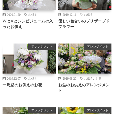
2020.01.20
お供え
2019.12.11
お供え
WとVとシンピジュームの入
優しい色合いのプリザーブド
ったお供え
フラワー
アレンジメント
アレンジメント
2019.12.07
お供え
2019.08.20
お供え
,
お盆
一周忌のお供えのお花
お盆のお供えのアレンジメン
ト
アレンジメント
アレンジメント