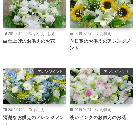
2019.08.14
お供え
,
お盆
2019.07.25
お供え
白仕上げのお供えのお花
向日葵のお供えのアレンジメ
ント
アレンジメント
アレンジメント
2019.05.23
お供え
2019.04.25
お供え
清楚なお供えのアレンジメン
淡いピンクのお供えのお花
ト