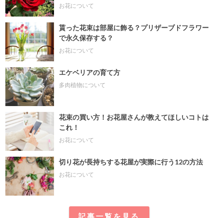
お花について
貰った花束は部屋に飾る？プリザーブドフラワー
で永久保存する？
お花について
エケベリアの育て方
多肉植物について
花束の買い方！お花屋さんが教えてほしいコトは
これ！
お花について
切り花が長持ちする花屋が実際に行う12の方法
お花について
記事一覧を見る