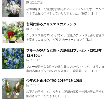
2020.07.24
胡蝶蘭を使った清楚なお供えのアレンジメントです。 コンパ
クトで上品に作りさせていただきました。 胡蝶 […][…]
玄関に飾るクリスマスのアレンジ
2019.12.18
クリスマス風のアレンジです。 普段のアレンジと少し雰囲気
を変えてみました。 ダリア カーネーション […][…]
ブルーが好きな女性への誕生日プレゼント(2018年
12月10日)
2018.12.10
ブルーが好きな女性への誕生日のプレゼントです。 オランダ
産の高価はブルーのバラを入れて、 紫陽花、デ […][…]
今年のお正月の門松(2019年1月10日)
2019.01.10
お正月の門松です。 今年もご近所の高校と介護施設に門松を
納品させていただきました。 […]