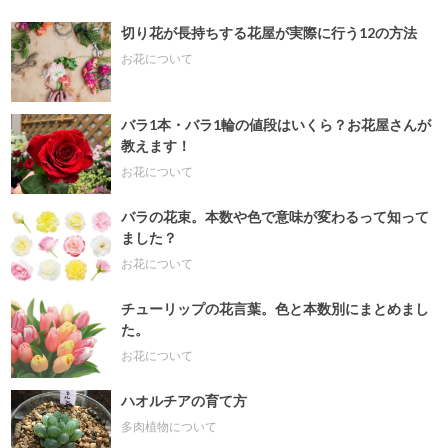
切り花が長持ちする花屋が実際に行う12の方法
お花について
バラ1本・バラ1輪の値段はいくら？お花屋さんが
教えます！
お花について
バラの花束。本数や色で意味が変わるって知って
ました？
お花について
チューリップの花言葉。色と本数別にまとめまし
た。
お花について
ハオルチアの育て方
多肉植物について