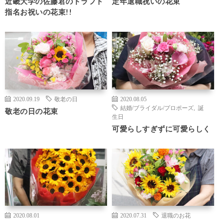
近畿大学の佐藤君のドラフト
定年退職祝いの花束
指名お祝いの花束!!
2020.09.19
敬老の日
2020.08.05
結婚/ブライダル/プロポーズ
,
誕
敬老の日の花束
生日
可愛らしすぎずに可愛らしく
2020.08.01
2020.07.31
退職のお花