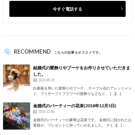
今すぐ電話する
RECOMMEND
こちらの記事もオススメです。
結婚式の髪飾りやブーケをお作りさせていただきま
した。
2019.06.29
白薔薇を用いた髪飾りやブーケ、 テーブル花のアレンジメン
ト、プリザーブドフラワーの髪飾りなどなど。 […][…]
金婚式のパーティーの花束(2018年12月5日)
2018.12.06
金婚式のパーティーの豪華は花束です。 金婚式に招かれたお
客様が、プレゼントに持っていかれました。 デ […][…]