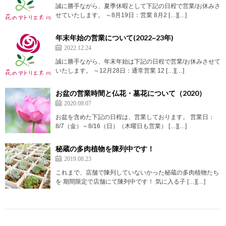
誠に勝手ながら、夏季休暇として下記の日程で営業/お休みさ
せていたします。 ～8月19日：営業 8月2 […][…]
年末年始の営業について(2022~23年)
2022.12.24
誠に勝手ながら、年末年始は下記の日程で営業/お休みさせて
いたします。 ～12月28日：通常営業 12 […][…]
お盆の営業時間と仏花・墓花について（2020）
2020.08.07
お盆を含めた下記の日程は、営業しております。 営業日：
8/7（金）～8/16（日）（木曜日も営業） […][…]
秘蔵の多肉植物を陳列中です！
2019.08.23
これまで、店舗で陳列していないかった秘蔵の多肉植物たち
を 期間限定で店舗にて陳列中です！ 気に入る子 […][…]