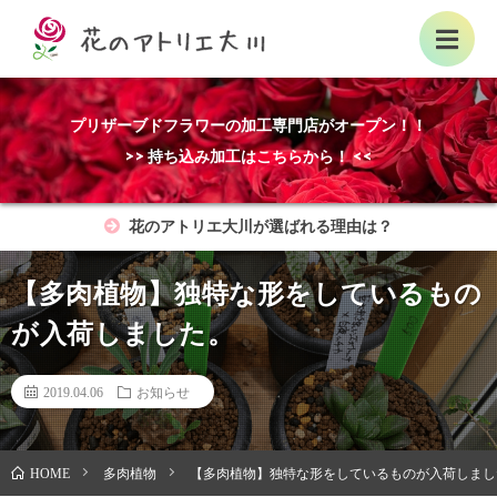
プリザーブドフラワーの加工専門店がオープン！！
>> 持ち込み加工はこちらから！ <<
花のアトリエ大川が選ばれる理由は？
【多肉植物】独特な形をしているもの
が入荷しました。
2019.04.06
お知らせ
多肉植物
【多肉植物】独特な形をしているものが入荷しまし
HOME