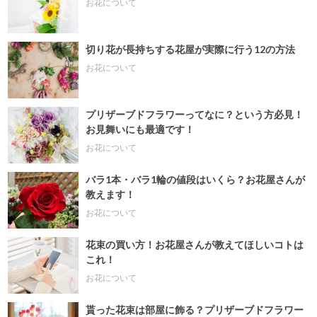
お花について
切り花が長持ちする花屋が実際に行う12の方法
お花について
プリザーブドフラワーってなに？という方必見！
お見舞いにも最適です！
お花について
バラ1本・バラ1輪の値段はいくら？お花屋さんが
教えます！
お花について
花束の買い方！お花屋さんが教えてほしいコトは
これ！
お花について
貰った花束は部屋に飾る？プリザーブドフラワー