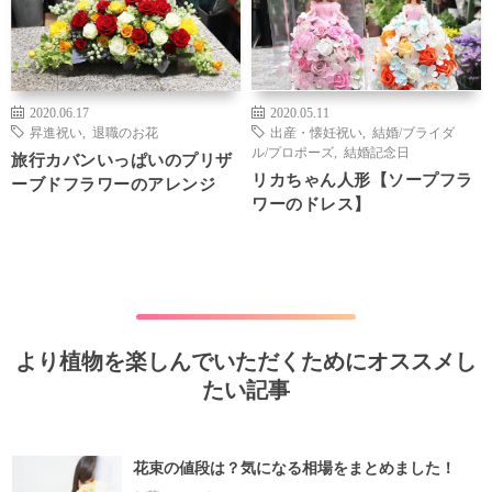
2020.06.17
2020.05.11
昇進祝い
,
退職のお花
出産・懐妊祝い
,
結婚/ブライダ
ル/プロポーズ
,
結婚記念日
旅行カバンいっぱいのプリザ
リカちゃん人形【ソープフラ
ーブドフラワーのアレンジ
ワーのドレス】
より植物を楽しんでいただくためにオススメし
たい記事
花束の値段は？気になる相場をまとめました！