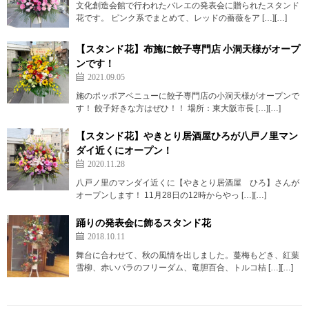
文化創造会館で行われたバレエの発表会に贈られたスタンド
花です。 ピンク系でまとめて、レッドの薔薇をア […][…]
【スタンド花】布施に餃子専門店 小洞天様がオープ
ンです！
2021.09.05
施のポッポアベニューに餃子専門店の小洞天様がオープンで
す！ 餃子好きな方はぜひ！！ 場所：東大阪市長 […][…]
【スタンド花】やきとり居酒屋ひろが八戸ノ里マン
ダイ近くにオープン！
2020.11.28
八戸ノ里のマンダイ近くに【やきとり居酒屋 ひろ】さんが
オープンします！ 11月28日の12時からやっ […][…]
踊りの発表会に飾るスタンド花
2018.10.11
舞台に合わせて、秋の風情を出しました。蔓梅もどき、紅葉
雪柳、赤いバラのフリーダム、竜胆百合、トルコ桔 […][…]